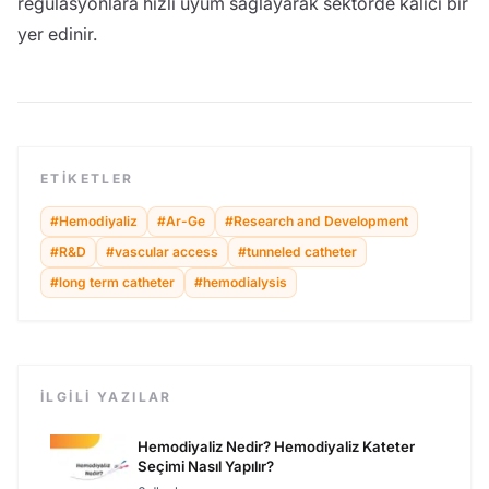
regülasyonlara hızlı uyum sağlayarak sektörde kalıcı bir
yer edinir.
ETIKETLER
#
Hemodiyaliz
#
Ar-Ge
#
Research and Development
#
R&D
#
vascular access
#
tunneled catheter
#
long term catheter
#
hemodialysis
İLGILI YAZILAR
Hemodiyaliz Nedir? Hemodiyaliz Kateter
Seçimi Nasıl Yapılır?