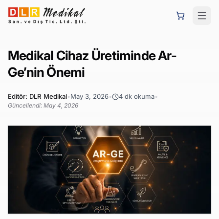
Medikal Cihaz Üretiminde Ar-
Ge’nin Önemi
Editör:
DLR Medikal
•
May 3, 2026
•
4
dk okuma
•
Güncellendi:
May 4, 2026