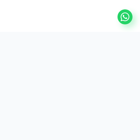
A leading medical device manufacturer from Turkey.
Products
Support
Hemodialysis Catheters
Contact Us
Ureteral Stents
FAQ