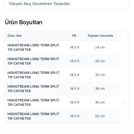
Yüksek Akış Gerektiren Tedaviler
Ürün Boyutları
Ürün Adı
FR.
Toplam Uzunluk
Gövd
HIGHSTREAM LONG TERM SPLIT
14.5 fr
24 cm
Düz (S
TIP CATHETER
HIGHSTREAM LONG TERM SPLIT
14.5 fr
28 cm
Düz (S
TIP CATHETER
HIGHSTREAM LONG TERM SPLIT
14.5 fr
32 cm
Düz (S
TIP CATHETER
HIGHSTREAM LONG TERM SPLIT
14.5 fr
36 cm
Düz (S
TIP CATHETER
HIGHSTREAM LONG TERM SPLIT
14.5 fr
40 cm
Düz (S
TIP CATHETER
HIGHSTREAM LONG TERM SPLIT
14.5 fr
55 cm
Düz (S
TIP CATHETER