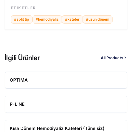
ETIKETLER
#
split tip
#
hemodiyaliz
#
kateter
#
uzun dönem
İlgili Ürünler
All Products
OPTIMA
P-LINE
Kısa Dönem Hemodiyaliz Kateteri (Tünelsiz)